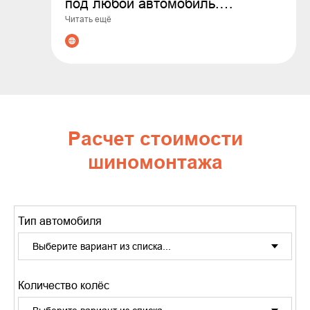
под любой автомобиль.
Читать ещё
Гарантируем оригинальные
товары, выгодные цены и
профессиональные консультации
по подбору. Сделайте заказ уже
сегодня - обеспечьте
безопасность и комфорт на
Расчет стоимости
дороге!
шиномонтажа
Тип автомобиля
Количество колёс