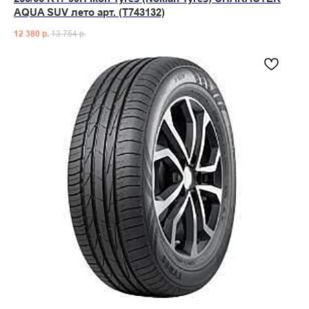
AQUA SUV лето арт. (T743132)
12 380
р.
13 754
р.