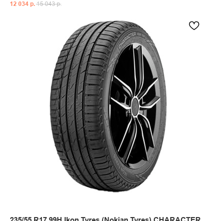
12 034
р.
15 043
р.
235/55 R17 99H Ikon Tyres (Nokian Tyres) CHARACTER