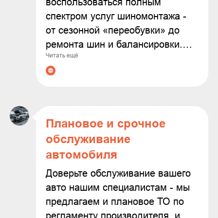
воспользоваться полным
спектром услуг шиномонтажа -
от сезонной «переобувки» до
ремонта шин и балансировки.
Читать ещё
Мы используем современное
оборудование и работаем только
с проверенными расходными
материалами, чтобы
гарантировать надёжность и
Плановое и срочное
безопасность результата.
обслуживание
Доверяя нам заботу о колёсах
автомобиля
вашего автомобиля, вы можете
быть уверены в
Доверьте обслуживание вашего
профессионализме наших
авто нашим специалистам - мы
мастеров и внимательном
предлагаем и плановое ТО по
подходе к каждой задаче.
регламенту производителя, и