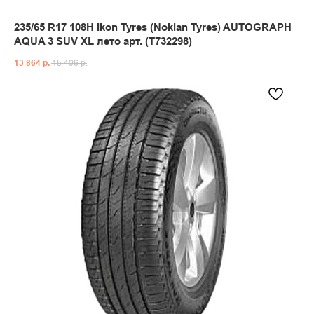
235/65 R17 108H Ikon Tyres (Nokian Tyres) AUTOGRAPH
AQUA 3 SUV XL лето арт. (T732298)
13 864
р.
15 406
р.