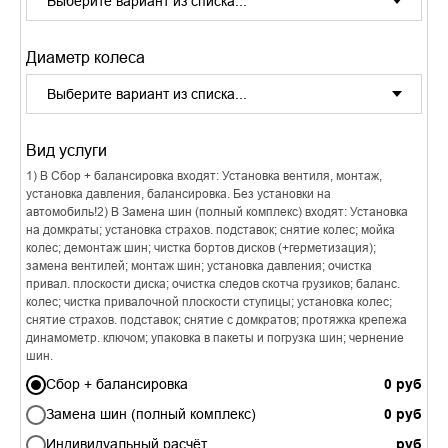
Диаметр колеса
Вид услуги
1) В Сбор + балансировка входят: Установка вентиля, монтаж,
установка давления, балансировка. Без установки на
автомобиль!2) В Замена шин (полный комплекс) входят: Установка
на домкраты; установка страхов. подставок; снятие колес; мойка
колес; демонтаж шин; чистка бортов дисков (+герметизация);
замена вентилей; монтаж шин; установка давления; очистка
привал. плоскости диска; очистка следов скотча грузиков; баланс.
колес; чистка привалочной плоскости ступицы; установка колес;
снятие страхов. подставок; снятие с домкратов; протяжка крепежа
динамометр. ключом; упаковка в пакеты и погрузка шин; чернение
шин.
Сбор + балансировка
Замена шин (полный комплекс)
Индивидуальный расчёт