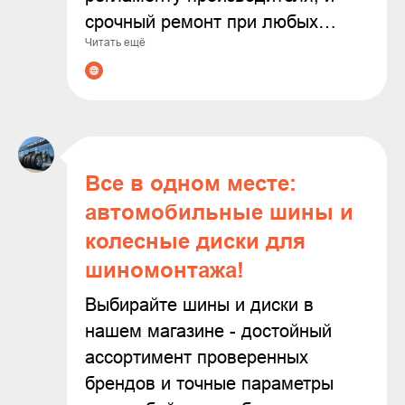
срочный ремонт при любых
Читать ещё
неполадках. Современное
оборудование и опытные
мастера гарантируют точную
диагностику и качественное
выполнение всех работ. С нами
ваш автомобиль будет служить
Все в одном месте:
дольше, а поездки останутся
автомобильные шины и
безопасными и комфортными!
колесные диски для
шиномонтажа!
Выбирайте шины и диски в
нашем магазине - достойный
ассортимент проверенных
брендов и точные параметры