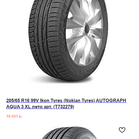
205/65 R16 99V Ikon Tyres (Nokian Tyres) AUTOGRAPH
AQUA 3 XL лето арт. (T732279)
10 691
р.