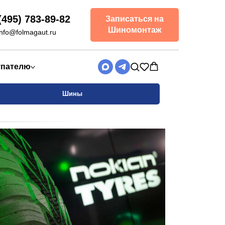
(495) 783-89-82
Записаться на
Шиномонтаж
info@folmagaut.ru
упателю
Шины