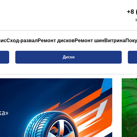
+8 
вис
Сход-развал
Ремонт дисков
Ремонт шин
Витрина
Пок
Диски