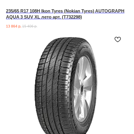
235/65 R17 108H Ikon Tyres (Nokian Tyres) AUTOGRAPH
AQUA 3 SUV XL лето арт. (T732298)
13 864
р.
15 406
р.