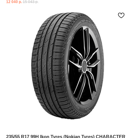
12 040
р.
15 043
р.
235/55 R17 99H Ikon Tyres (Nokian Tyres) CHARACTER