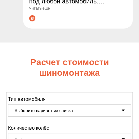
под любой автомобиль.
Читать ещё
Гарантируем оригинальные
товары, выгодные цены и
профессиональные консультации
по подбору. Сделайте заказ уже
сегодня - обеспечьте
безопасность и комфорт на
Расчет стоимости
дороге!
шиномонтажа
Тип автомобиля
Количество колёс