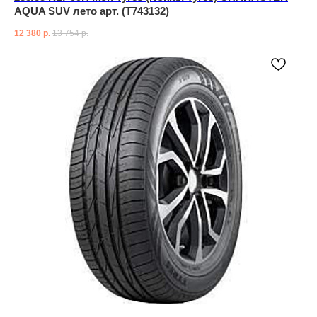
AQUA SUV лето арт. (T743132)
12 380
р.
13 754
р.