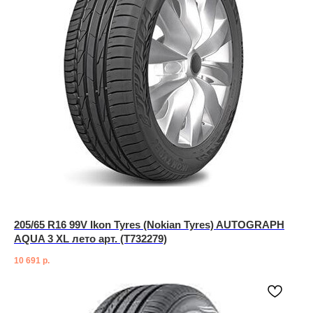
205/65 R16 99V Ikon Tyres (Nokian Tyres) AUTOGRAPH
AQUA 3 XL лето арт. (T732279)
10 691
р.