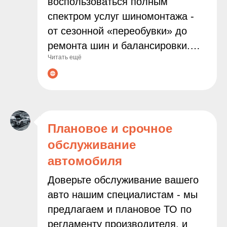
воспользоваться полным
спектром услуг шиномонтажа -
от сезонной «переобувки» до
ремонта шин и балансировки.
Читать ещё
Мы используем современное
оборудование и работаем только
с проверенными расходными
материалами, чтобы
гарантировать надёжность и
Плановое и срочное
безопасность результата.
обслуживание
Доверяя нам заботу о колёсах
автомобиля
вашего автомобиля, вы можете
быть уверены в
Доверьте обслуживание вашего
профессионализме наших
авто нашим специалистам - мы
мастеров и внимательном
предлагаем и плановое ТО по
подходе к каждой задаче.
регламенту производителя, и