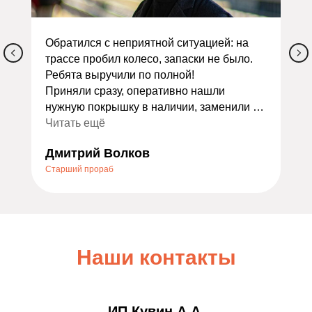
Обратился с неприятной ситуацией: на
трассе пробил колесо, запаски не было.
Ребята выручили по полной!
Приняли сразу, оперативно нашли
нужную покрышку в наличии, заменили и
сделали балансировку. Всё заняло
Читать ещё
меньше часа. Ещё и дали скидку как
Дмитрий Волков
экстренному случаю — очень приятно.
Старший прораб
Порадовало отношение: не стали
накручивать лишних услуг, всё объяснили
по делу. Теперь это мой постоянный
шиномонтаж. Всем, кто ищет надёжный
сервис, очень советую — не пожалеете!
Наши контакты
ИП Кувин А.А.