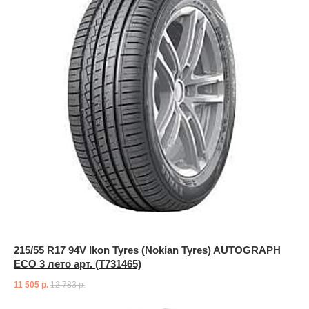
215/55 R17 94V Ikon Tyres (Nokian Tyres) AUTOGRAPH
ECO 3 лето арт. (T731465)
11 505
р.
12 783
р.