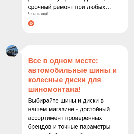
срочный ремонт при любых
Читать ещё
неполадках. Современное
оборудование и опытные
мастера гарантируют точную
диагностику и качественное
выполнение всех работ. С нами
ваш автомобиль будет служить
Все в одном месте:
дольше, а поездки останутся
автомобильные шины и
безопасными и комфортными!
колесные диски для
шиномонтажа!
Выбирайте шины и диски в
нашем магазине - достойный
ассортимент проверенных
брендов и точные параметры