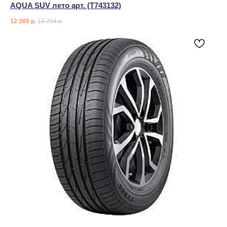
AQUA SUV лето арт. (T743132)
12 380
р.
13 754
р.