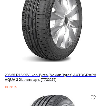
205/65 R16 99V Ikon Tyres (Nokian Tyres) AUTOGRAPH
AQUA 3 XL лето арт. (T732279)
10 691
р.