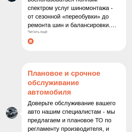
спектром услуг шиномонтажа -
от сезонной «переобувки» до
ремонта шин и балансировки.
Читать ещё
Мы используем современное
оборудование и работаем только
с проверенными расходными
материалами, чтобы
гарантировать надёжность и
Плановое и срочное
безопасность результата.
обслуживание
Доверяя нам заботу о колёсах
автомобиля
вашего автомобиля, вы можете
быть уверены в
Доверьте обслуживание вашего
профессионализме наших
авто нашим специалистам - мы
мастеров и внимательном
предлагаем и плановое ТО по
подходе к каждой задаче.
регламенту производителя, и