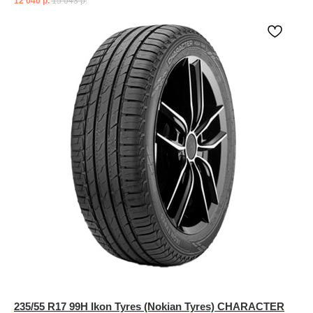
12 040
р.
15 043
р.
235/55 R17 99H Ikon Tyres (Nokian Tyres) CHARACTER