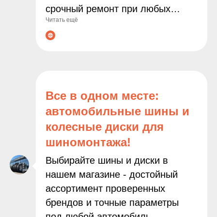
срочный ремонт при любых
Читать ещё
неполадках. Современное
оборудование и опытные
мастера гарантируют точную
диагностику и качественное
выполнение всех работ. С нами
ваш автомобиль будет служить
Все в одном месте:
дольше, а поездки останутся
автомобильные шины и
безопасными и комфортными!
колесные диски для
шиномонтажа!
Выбирайте шины и диски в
нашем магазине - достойный
ассортимент проверенных
брендов и точные параметры
под любой автомобиль.