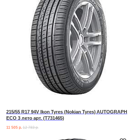
215/55 R17 94V Ikon Tyres (Nokian Tyres) AUTOGRAPH
ECO 3 лето арт. (T731465)
11 505
р.
12 783
р.