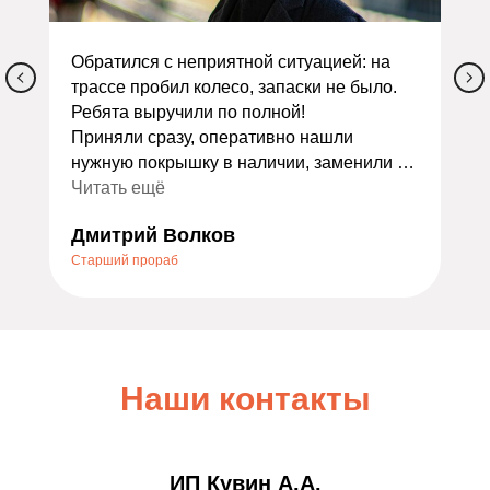
Обратился с неприятной ситуацией: на
трассе пробил колесо, запаски не было.
Ребята выручили по полной!
Приняли сразу, оперативно нашли
нужную покрышку в наличии, заменили и
сделали балансировку. Всё заняло
Читать ещё
меньше часа. Ещё и дали скидку как
Дмитрий Волков
экстренному случаю — очень приятно.
Старший прораб
Порадовало отношение: не стали
накручивать лишних услуг, всё объяснили
по делу. Теперь это мой постоянный
шиномонтаж. Всем, кто ищет надёжный
сервис, очень советую — не пожалеете!
Наши контакты
ИП Кувин А.А.