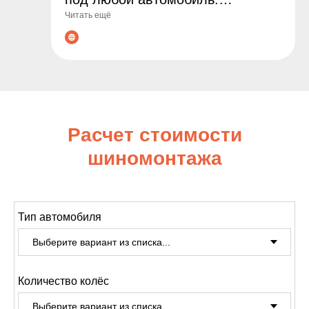
Читать ещё
Гарантируем оригинальные
товары, выгодные цены и
профессиональные консультации
по подбору. Сделайте заказ уже
сегодня - обеспечьте
безопасность и комфорт на
Расчет стоимости
дороге!
шиномонтажа
Тип автомобиля
Количество колёс