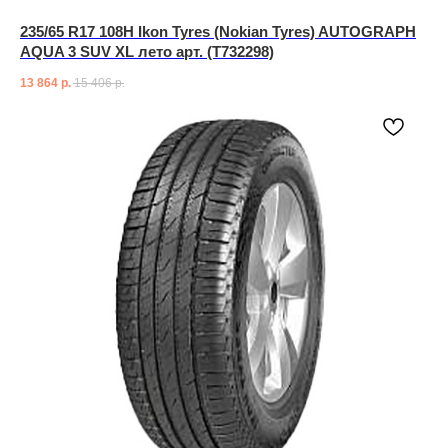
235/65 R17 108H Ikon Tyres (Nokian Tyres) AUTOGRAPH
AQUA 3 SUV XL лето арт. (T732298)
13 864
р.
15 406
р.