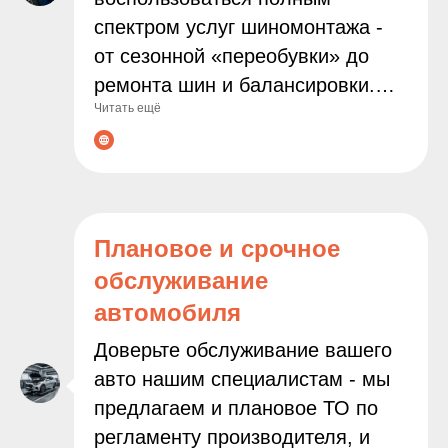
спектром услуг шиномонтажа -
от сезонной «переобувки» до
ремонта шин и балансировки.
Читать ещё
Мы используем современное
оборудование и работаем только
с проверенными расходными
материалами, чтобы
гарантировать надёжность и
Плановое и срочное
безопасность результата.
обслуживание
Доверяя нам заботу о колёсах
автомобиля
вашего автомобиля, вы можете
быть уверены в
Доверьте обслуживание вашего
профессионализме наших
авто нашим специалистам - мы
мастеров и внимательном
предлагаем и плановое ТО по
подходе к каждой задаче.
регламенту производителя, и