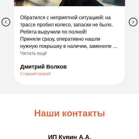
Обратился с неприятной ситуацией: на
трассе пробил колесо, запаски не было.
Ребята выручили по полной!
Приняли сразу, оперативно нашли
нужную покрышку в наличии, заменили и
сделали балансировку. Всё заняло
Читать ещё
меньше часа. Ещё и дали скидку как
Дмитрий Волков
экстренному случаю — очень приятно.
Старший прораб
Порадовало отношение: не стали
накручивать лишних услуг, всё объяснили
по делу. Теперь это мой постоянный
шиномонтаж. Всем, кто ищет надёжный
сервис, очень советую — не пожалеете!
Наши контакты
ИП Кувин А.А.