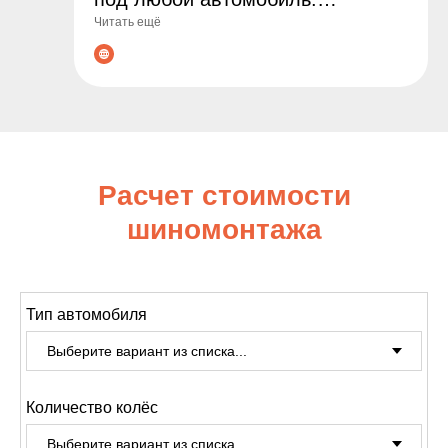
Читать ещё
Гарантируем оригинальные
товары, выгодные цены и
профессиональные консультации
по подбору. Сделайте заказ уже
сегодня - обеспечьте
безопасность и комфорт на
Расчет стоимости
дороге!
шиномонтажа
Тип автомобиля
Количество колёс