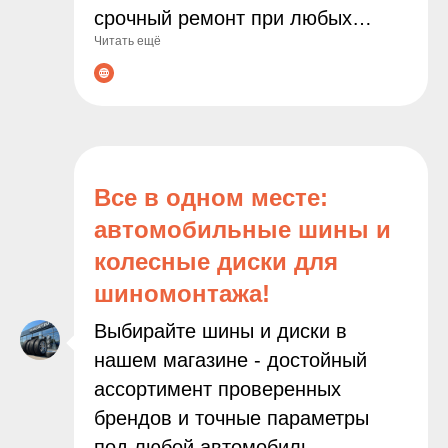
срочный ремонт при любых
Читать ещё
неполадках. Современное
оборудование и опытные
мастера гарантируют точную
диагностику и качественное
выполнение всех работ. С нами
ваш автомобиль будет служить
Все в одном месте:
дольше, а поездки останутся
автомобильные шины и
безопасными и комфортными!
колесные диски для
шиномонтажа!
Выбирайте шины и диски в
нашем магазине - достойный
ассортимент проверенных
брендов и точные параметры
под любой автомобиль.