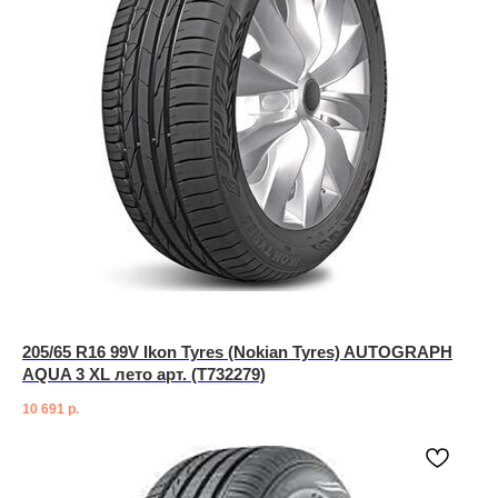
205/65 R16 99V Ikon Tyres (Nokian Tyres) AUTOGRAPH
AQUA 3 XL лето арт. (T732279)
10 691
р.