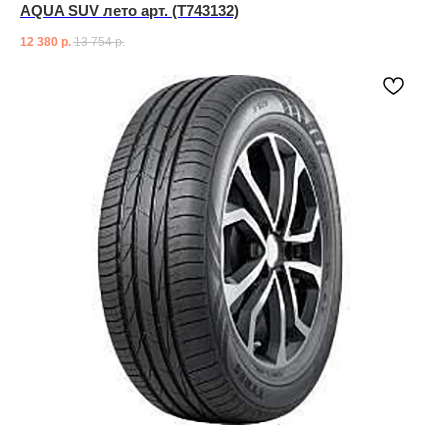
AQUA SUV лето арт. (T743132)
12 380
р.
13 754
р.