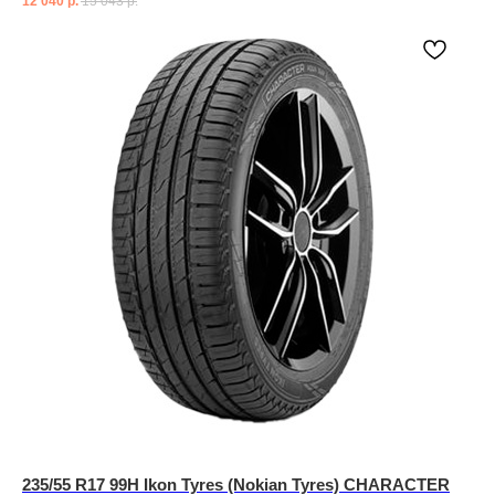
12 040
р.
15 043
р.
235/55 R17 99H Ikon Tyres (Nokian Tyres) CHARACTER