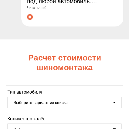
под любой автомобиль.
Читать ещё
Гарантируем оригинальные
товары, выгодные цены и
профессиональные консультации
по подбору. Сделайте заказ уже
сегодня - обеспечьте
безопасность и комфорт на
Расчет стоимости
дороге!
шиномонтажа
Тип автомобиля
Количество колёс