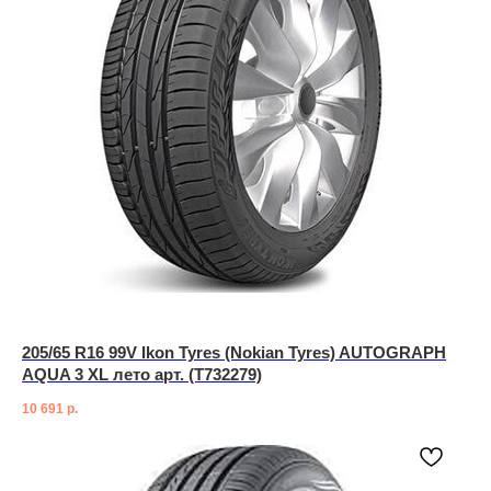
205/65 R16 99V Ikon Tyres (Nokian Tyres) AUTOGRAPH
AQUA 3 XL лето арт. (T732279)
10 691
р.