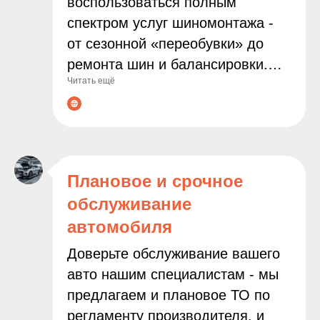
воспользоваться полным
спектром услуг шиномонтажа -
от сезонной «переобувки» до
ремонта шин и балансировки.
Читать ещё
Мы используем современное
оборудование и работаем только
с проверенными расходными
материалами, чтобы
гарантировать надёжность и
Плановое и срочное
безопасность результата.
обслуживание
Доверяя нам заботу о колёсах
автомобиля
вашего автомобиля, вы можете
быть уверены в
Доверьте обслуживание вашего
профессионализме наших
авто нашим специалистам - мы
мастеров и внимательном
предлагаем и плановое ТО по
подходе к каждой задаче.
регламенту производителя, и