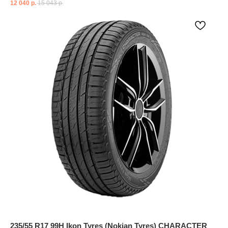
12 040
р.
15 043
р.
235/55 R17 99H Ikon Tyres (Nokian Tyres) CHARACTER