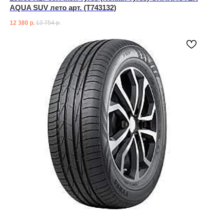
AQUA SUV лето арт. (T743132)
12 380
р.
13 754
р.