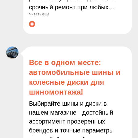
срочный ремонт при любых
Читать ещё
неполадках. Современное
оборудование и опытные
мастера гарантируют точную
диагностику и качественное
выполнение всех работ. С нами
ваш автомобиль будет служить
Все в одном месте:
дольше, а поездки останутся
автомобильные шины и
безопасными и комфортными!
колесные диски для
шиномонтажа!
Выбирайте шины и диски в
нашем магазине - достойный
ассортимент проверенных
брендов и точные параметры