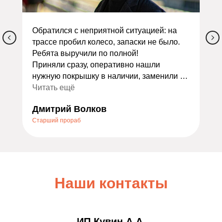
Обратился с неприятной ситуацией: на
трассе пробил колесо, запаски не было.
Ребята выручили по полной!
Приняли сразу, оперативно нашли
нужную покрышку в наличии, заменили и
сделали балансировку. Всё заняло
Читать ещё
меньше часа. Ещё и дали скидку как
Дмитрий Волков
экстренному случаю — очень приятно.
Старший прораб
Порадовало отношение: не стали
накручивать лишних услуг, всё объяснили
по делу. Теперь это мой постоянный
шиномонтаж. Всем, кто ищет надёжный
сервис, очень советую — не пожалеете!
Наши контакты
ИП Кувин А.А.