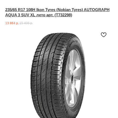
235/65 R17 108H Ikon Tyres (Nokian Tyres) AUTOGRAPH
AQUA 3 SUV XL лето арт. (T732298)
13 864
р.
15 406
р.