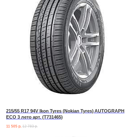
215/55 R17 94V Ikon Tyres (Nokian Tyres) AUTOGRAPH
ECO 3 лето арт. (T731465)
11 505
р.
12 783
р.