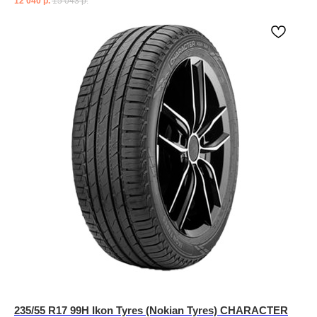
12 040
р.
15 043
р.
235/55 R17 99H Ikon Tyres (Nokian Tyres) CHARACTER