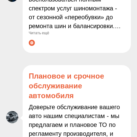
спектром услуг шиномонтажа -
от сезонной «переобувки» до
ремонта шин и балансировки.
Читать ещё
Мы используем современное
оборудование и работаем только
с проверенными расходными
материалами, чтобы
гарантировать надёжность и
Плановое и срочное
безопасность результата.
обслуживание
Доверяя нам заботу о колёсах
автомобиля
вашего автомобиля, вы можете
быть уверены в
Доверьте обслуживание вашего
профессионализме наших
авто нашим специалистам - мы
мастеров и внимательном
предлагаем и плановое ТО по
подходе к каждой задаче.
регламенту производителя, и