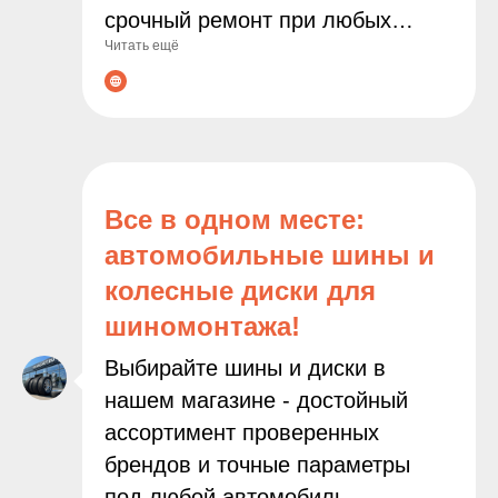
срочный ремонт при любых
Читать ещё
неполадках. Современное
оборудование и опытные
мастера гарантируют точную
диагностику и качественное
выполнение всех работ. С нами
ваш автомобиль будет служить
Все в одном месте:
дольше, а поездки останутся
автомобильные шины и
безопасными и комфортными!
колесные диски для
шиномонтажа!
Выбирайте шины и диски в
нашем магазине - достойный
ассортимент проверенных
брендов и точные параметры
под любой автомобиль.