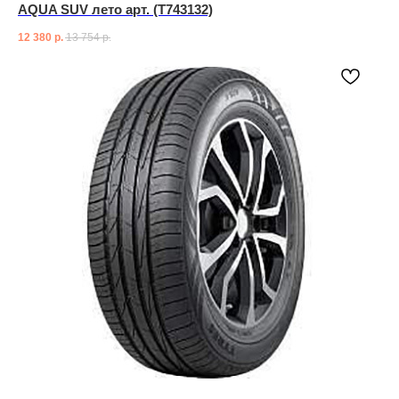
AQUA SUV лето арт. (T743132)
12 380
р.
13 754
р.