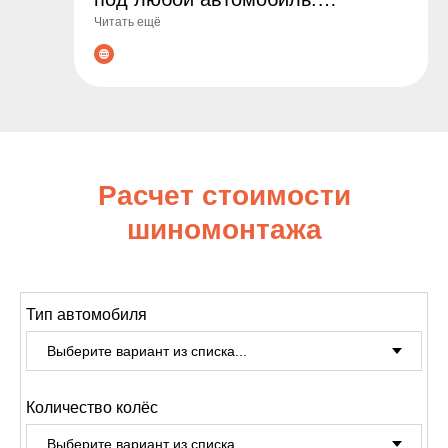
Читать ещё
Гарантируем оригинальные
товары, выгодные цены и
профессиональные консультации
по подбору. Сделайте заказ уже
сегодня - обеспечьте
безопасность и комфорт на
Расчет стоимости
дороге!
шиномонтажа
Тип автомобиля
Количество колёс