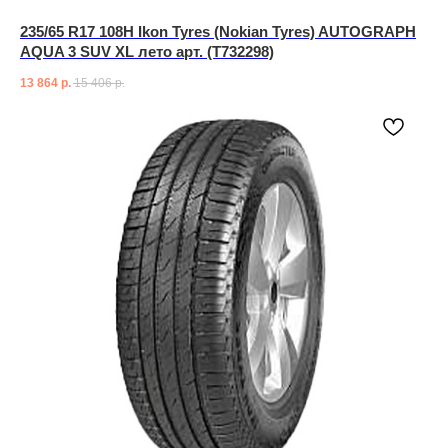
235/65 R17 108H Ikon Tyres (Nokian Tyres) AUTOGRAPH
AQUA 3 SUV XL лето арт. (T732298)
13 864
р.
15 406
р.