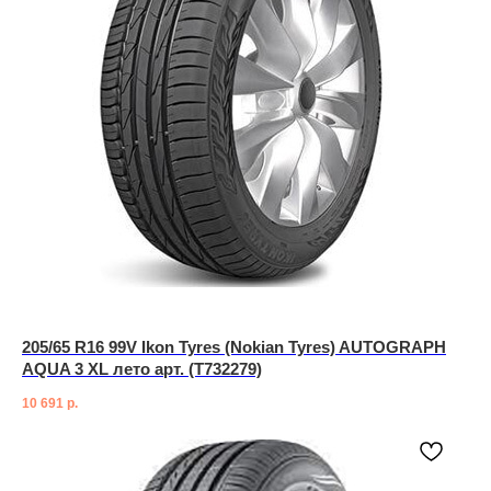
205/65 R16 99V Ikon Tyres (Nokian Tyres) AUTOGRAPH
AQUA 3 XL лето арт. (T732279)
10 691
р.