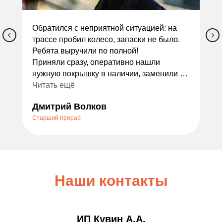
Обратился с неприятной ситуацией: на
трассе пробил колесо, запаски не было.
Ребята выручили по полной!
Приняли сразу, оперативно нашли
нужную покрышку в наличии, заменили и
сделали балансировку. Всё заняло
Читать ещё
меньше часа. Ещё и дали скидку как
Дмитрий Волков
экстренному случаю — очень приятно.
Старший прораб
Порадовало отношение: не стали
накручивать лишних услуг, всё объяснили
по делу. Теперь это мой постоянный
шиномонтаж. Всем, кто ищет надёжный
сервис, очень советую — не пожалеете!
Наши контакты
ИП Кувин А.А.