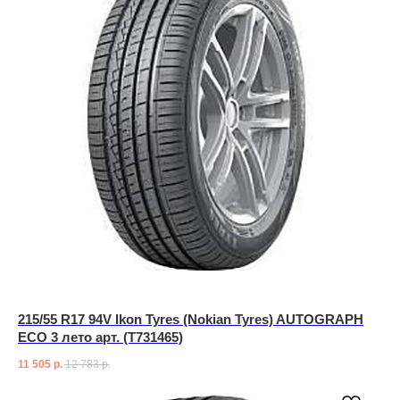
215/55 R17 94V Ikon Tyres (Nokian Tyres) AUTOGRAPH
ECO 3 лето арт. (T731465)
11 505
р.
12 783
р.