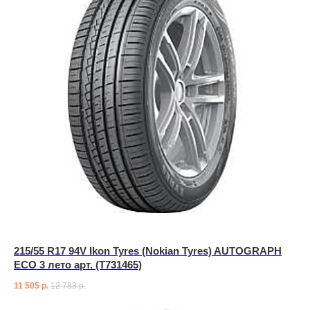
215/55 R17 94V Ikon Tyres (Nokian Tyres) AUTOGRAPH
ECO 3 лето арт. (T731465)
11 505
р.
12 783
р.