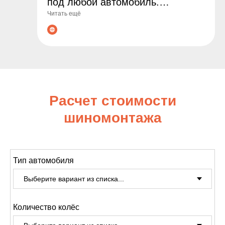
под любой автомобиль.
Читать ещё
Гарантируем оригинальные
товары, выгодные цены и
профессиональные консультации
по подбору. Сделайте заказ уже
сегодня - обеспечьте
безопасность и комфорт на
Расчет стоимости
дороге!
шиномонтажа
Тип автомобиля
Количество колёс