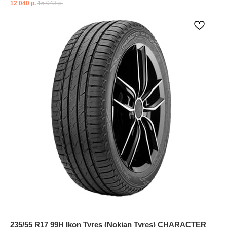
12 040
р.
15 043
р.
235/55 R17 99H Ikon Tyres (Nokian Tyres) CHARACTER