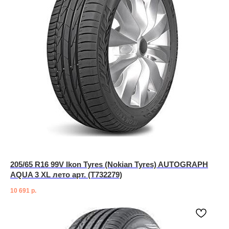
205/65 R16 99V Ikon Tyres (Nokian Tyres) AUTOGRAPH
AQUA 3 XL лето арт. (T732279)
10 691
р.