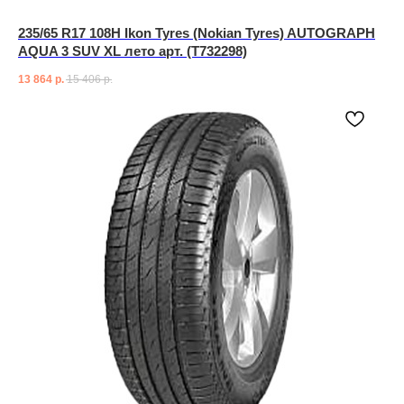
235/65 R17 108H Ikon Tyres (Nokian Tyres) AUTOGRAPH
AQUA 3 SUV XL лето арт. (T732298)
13 864
р.
15 406
р.