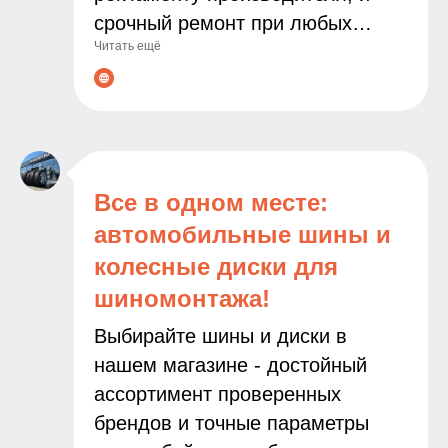
срочный ремонт при любых
Читать ещё
неполадках. Современное
оборудование и опытные
мастера гарантируют точную
диагностику и качественное
выполнение всех работ. С нами
ваш автомобиль будет служить
Все в одном месте:
дольше, а поездки останутся
автомобильные шины и
безопасными и комфортными!
колесные диски для
шиномонтажа!
Выбирайте шины и диски в
нашем магазине - достойный
ассортимент проверенных
брендов и точные параметры