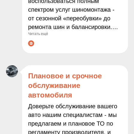
воспользоваться полным
спектром услуг шиномонтажа -
от сезонной «переобувки» до
ремонта шин и балансировки.
Читать ещё
Мы используем современное
оборудование и работаем только
с проверенными расходными
материалами, чтобы
гарантировать надёжность и
Плановое и срочное
безопасность результата.
обслуживание
Доверяя нам заботу о колёсах
автомобиля
вашего автомобиля, вы можете
быть уверены в
Доверьте обслуживание вашего
профессионализме наших
авто нашим специалистам - мы
мастеров и внимательном
предлагаем и плановое ТО по
подходе к каждой задаче.
регламенту производителя, и