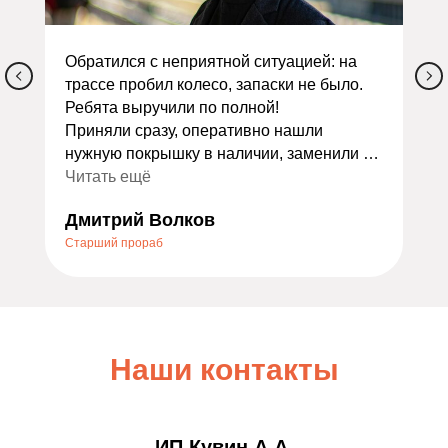
Обратился с неприятной ситуацией: на
трассе пробил колесо, запаски не было.
Ребята выручили по полной!
Приняли сразу, оперативно нашли
нужную покрышку в наличии, заменили и
сделали балансировку. Всё заняло
Читать ещё
меньше часа. Ещё и дали скидку как
Дмитрий Волков
экстренному случаю — очень приятно.
Старший прораб
Порадовало отношение: не стали
накручивать лишних услуг, всё объяснили
по делу. Теперь это мой постоянный
шиномонтаж. Всем, кто ищет надёжный
сервис, очень советую — не пожалеете!
Наши контакты
ИП Кувин А.А.