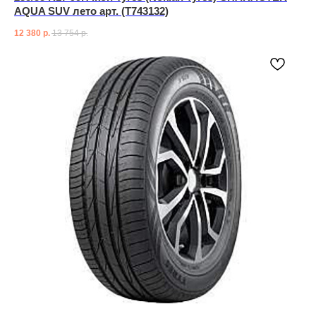
AQUA SUV лето арт. (T743132)
12 380
р.
13 754
р.