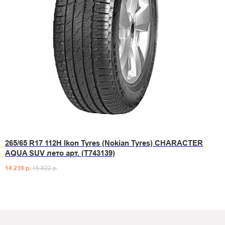
265/65 R17 112H Ikon Tyres (Nokian Tyres) CHARACTER
AQUA SUV лето арт. (T743139)
14 239
р.
15 822
р.