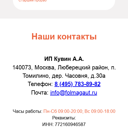
Старший прораб
Порадовало отношение: не стали
накручивать лишних услуг, всё объяснили
по делу. Теперь это мой постоянный
шиномонтаж. Всем, кто ищет надёжный
сервис, очень советую — не пожалеете!
Наши контакты
ИП Кувин А.А.
140073, Москва, Люберецкий район, п.
Томилино, дер. Часовня, д.30а
Телефон:
8 (495) 783-89-82
Почта:
info@folmagaut.ru
Часы работы:
Пн-Сб 09:00-20:00; Вс 09:00-18:00
Реквизиты:
ИНН: 772160946587