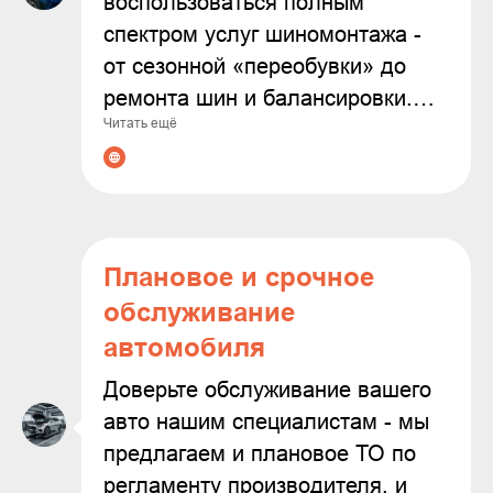
воспользоваться полным
спектром услуг шиномонтажа -
от сезонной «переобувки» до
ремонта шин и балансировки.
Читать ещё
Мы используем современное
оборудование и работаем только
с проверенными расходными
материалами, чтобы
гарантировать надёжность и
Плановое и срочное
безопасность результата.
обслуживание
Доверяя нам заботу о колёсах
автомобиля
вашего автомобиля, вы можете
быть уверены в
Доверьте обслуживание вашего
профессионализме наших
авто нашим специалистам - мы
мастеров и внимательном
предлагаем и плановое ТО по
подходе к каждой задаче.
регламенту производителя, и