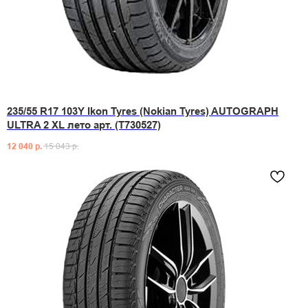
235/55 R17 103Y Ikon Tyres (Nokian Tyres) AUTOGRAPH
ULTRA 2 XL лето арт. (T730527)
12 040
р.
15 043
р.