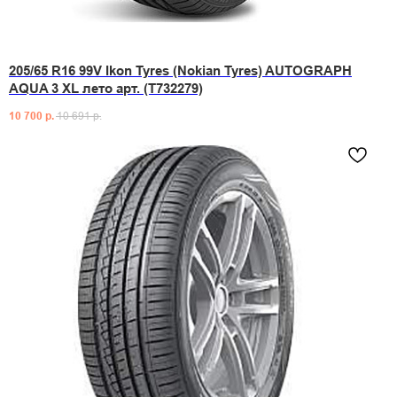
205/65 R16 99V Ikon Tyres (Nokian Tyres) AUTOGRAPH
AQUA 3 XL лето арт. (T732279)
10 700
р.
10 691
р.