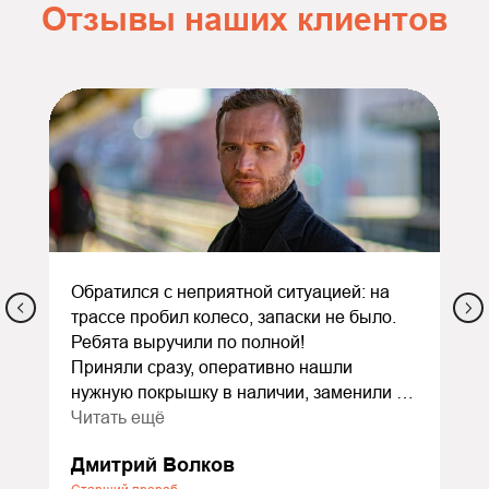
Отзывы наших клиентов
Обратился с неприятной ситуацией: на
трассе пробил колесо, запаски не было.
Ребята выручили по полной!
Приняли сразу, оперативно нашли
нужную покрышку в наличии, заменили и
сделали балансировку. Всё заняло
Читать ещё
меньше часа. Ещё и дали скидку как
Дмитрий Волков
экстренному случаю — очень приятно.