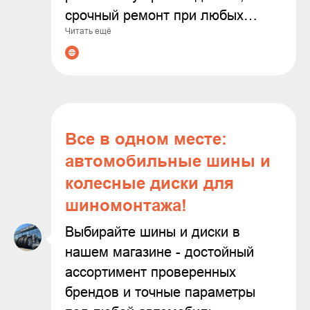
срочный ремонт при любых
Читать ещё
неполадках. Современное
оборудование и опытные
мастера гарантируют точную
диагностику и качественное
выполнение всех работ. С нами
ваш автомобиль будет служить
Все в одном месте:
дольше, а поездки останутся
автомобильные шины и
безопасными и комфортными!
колесные диски для
шиномонтажа!
Выбирайте шины и диски в
нашем магазине - достойный
ассортимент проверенных
брендов и точные параметры