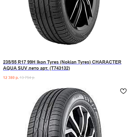
235/55 R17 99H Ikon Tyres (Nokian Tyres) CHARACTER
AQUA SUV лето арт. (T743132)
12 380
р.
13 754
р.