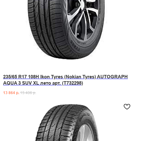
235/65 R17 108H Ikon Tyres (Nokian Tyres) AUTOGRAPH
AQUA 3 SUV XL лето арт. (T732298)
13 864
р.
15 406
р.