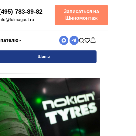
(495) 783-89-82
Записаться на
Шиномонтаж
info@folmagaut.ru
упателю
Шины