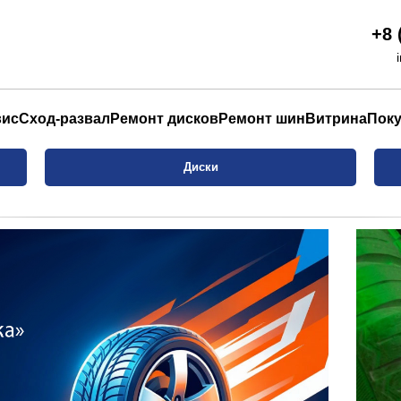
+8 
вис
Сход-развал
Ремонт дисков
Ремонт шин
Витрина
Пок
Диски