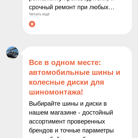
срочный ремонт при любых
Читать ещё
неполадках. Современное
оборудование и опытные
мастера гарантируют точную
диагностику и качественное
выполнение всех работ. С нами
ваш автомобиль будет служить
Все в одном месте:
дольше, а поездки останутся
автомобильные шины и
безопасными и комфортными!
колесные диски для
шиномонтажа!
Выбирайте шины и диски в
нашем магазине - достойный
ассортимент проверенных
брендов и точные параметры