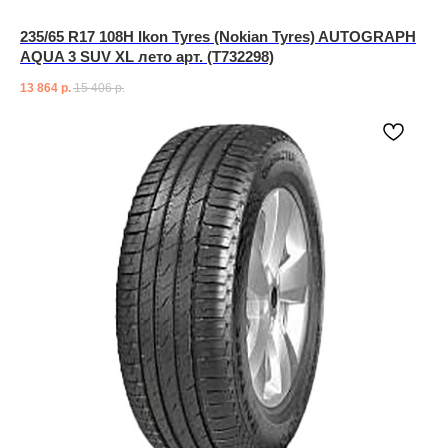
235/65 R17 108H Ikon Tyres (Nokian Tyres) AUTOGRAPH
AQUA 3 SUV XL лето арт. (T732298)
13 864
р.
15 406
р.