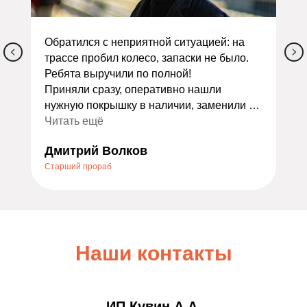
Обратился с неприятной ситуацией: на
трассе пробил колесо, запаски не было.
Ребята выручили по полной!
Приняли сразу, оперативно нашли
нужную покрышку в наличии, заменили и
сделали балансировку. Всё заняло
Читать ещё
меньше часа. Ещё и дали скидку как
Дмитрий Волков
экстренному случаю — очень приятно.
Старший прораб
Порадовало отношение: не стали
накручивать лишних услуг, всё объяснили
по делу. Теперь это мой постоянный
шиномонтаж. Всем, кто ищет надёжный
сервис, очень советую — не пожалеете!
Наши контакты
ИП Кувин А.А.