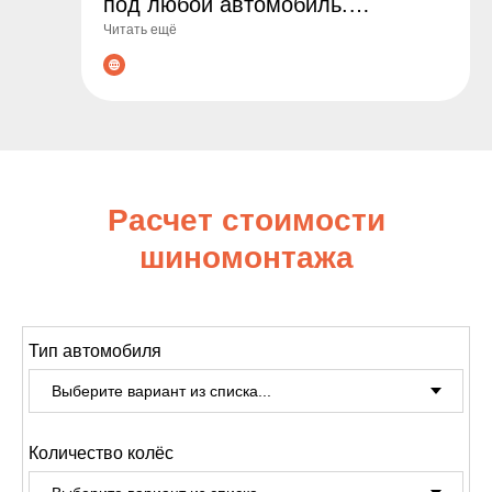
под любой автомобиль.
Читать ещё
Гарантируем оригинальные
товары, выгодные цены и
профессиональные консультации
по подбору. Сделайте заказ уже
сегодня - обеспечьте
безопасность и комфорт на
Расчет стоимости
дороге!
шиномонтажа
Тип автомобиля
Количество колёс