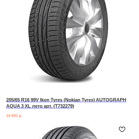
205/65 R16 99V Ikon Tyres (Nokian Tyres) AUTOGRAPH
AQUA 3 XL лето арт. (T732279)
10 691
р.