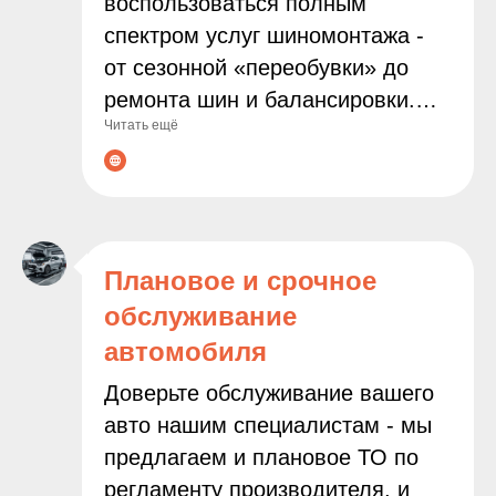
воспользоваться полным
спектром услуг шиномонтажа -
от сезонной «переобувки» до
ремонта шин и балансировки.
Читать ещё
Мы используем современное
оборудование и работаем только
с проверенными расходными
материалами, чтобы
гарантировать надёжность и
Плановое и срочное
безопасность результата.
обслуживание
Доверяя нам заботу о колёсах
автомобиля
вашего автомобиля, вы можете
быть уверены в
Доверьте обслуживание вашего
профессионализме наших
авто нашим специалистам - мы
мастеров и внимательном
предлагаем и плановое ТО по
подходе к каждой задаче.
регламенту производителя, и