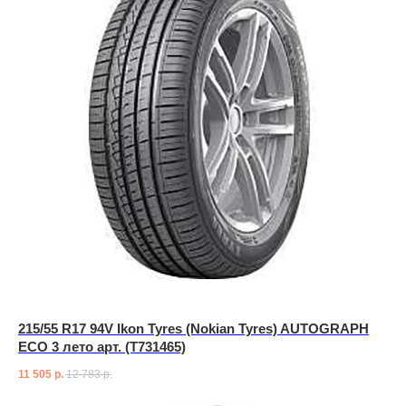
215/55 R17 94V Ikon Tyres (Nokian Tyres) AUTOGRAPH
ECO 3 лето арт. (T731465)
11 505
р.
12 783
р.