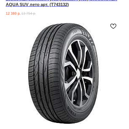
AQUA SUV лето арт. (T743132)
12 380
р.
13 754
р.