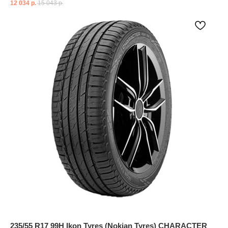
12 034
р.
15 043
р.
235/55 R17 99H Ikon Tyres (Nokian Tyres) CHARACTER