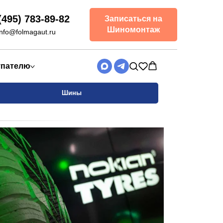
(495) 783-89-82
Записаться на
Шиномонтаж
info@folmagaut.ru
упателю
Шины