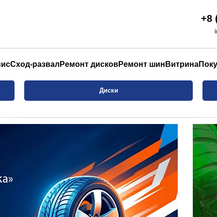
+8 
вис
Сход-развал
Ремонт дисков
Ремонт шин
Витрина
Пок
Диски