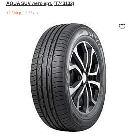
AQUA SUV лето арт. (T743132)
12 380
р.
13 754
р.