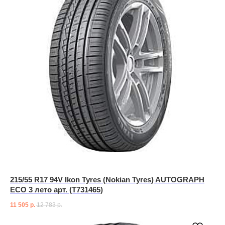
215/55 R17 94V Ikon Tyres (Nokian Tyres) AUTOGRAPH
ECO 3 лето арт. (T731465)
11 505
р.
12 783
р.