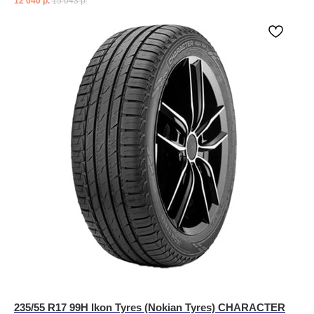
12 040
р.
15 043
р.
235/55 R17 99H Ikon Tyres (Nokian Tyres) CHARACTER