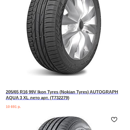
205/65 R16 99V Ikon Tyres (Nokian Tyres) AUTOGRAPH
AQUA 3 XL лето арт. (T732279)
10 691
р.