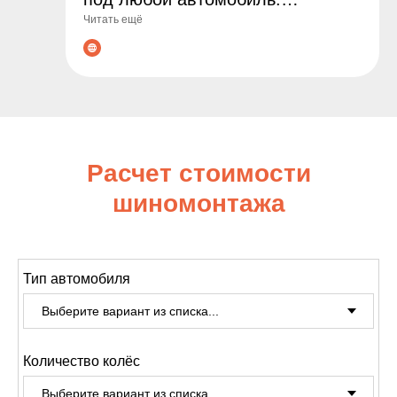
Читать ещё
Гарантируем оригинальные
товары, выгодные цены и
профессиональные консультации
по подбору. Сделайте заказ уже
сегодня - обеспечьте
безопасность и комфорт на
Расчет стоимости
дороге!
шиномонтажа
Тип автомобиля
Количество колёс