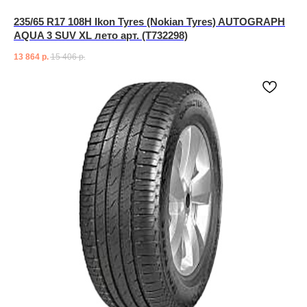
235/65 R17 108H Ikon Tyres (Nokian Tyres) AUTOGRAPH
AQUA 3 SUV XL лето арт. (T732298)
13 864
р.
15 406
р.