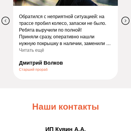
Обратился с неприятной ситуацией: на
трассе пробил колесо, запаски не было.
Ребята выручили по полной!
Приняли сразу, оперативно нашли
нужную покрышку в наличии, заменили и
сделали балансировку. Всё заняло
Читать ещё
меньше часа. Ещё и дали скидку как
Дмитрий Волков
экстренному случаю — очень приятно.
Старший прораб
Порадовало отношение: не стали
накручивать лишних услуг, всё объяснили
по делу. Теперь это мой постоянный
шиномонтаж. Всем, кто ищет надёжный
сервис, очень советую — не пожалеете!
Наши контакты
ИП Кувин А.А.