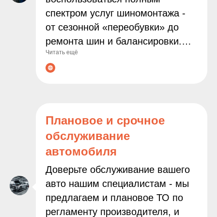
спектром услуг шиномонтажа -
от сезонной «переобувки» до
ремонта шин и балансировки.
Читать ещё
Мы используем современное
оборудование и работаем только
с проверенными расходными
материалами, чтобы
гарантировать надёжность и
Плановое и срочное
безопасность результата.
обслуживание
Доверяя нам заботу о колёсах
автомобиля
вашего автомобиля, вы можете
быть уверены в
Доверьте обслуживание вашего
профессионализме наших
авто нашим специалистам - мы
мастеров и внимательном
предлагаем и плановое ТО по
подходе к каждой задаче.
регламенту производителя, и