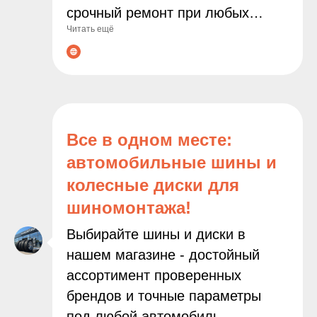
срочный ремонт при любых
Читать ещё
неполадках. Современное
оборудование и опытные
мастера гарантируют точную
диагностику и качественное
выполнение всех работ. С нами
ваш автомобиль будет служить
Все в одном месте:
дольше, а поездки останутся
автомобильные шины и
безопасными и комфортными!
колесные диски для
шиномонтажа!
Выбирайте шины и диски в
нашем магазине - достойный
ассортимент проверенных
брендов и точные параметры
под любой автомобиль.