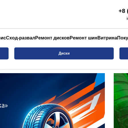
+8 
вис
Сход-развал
Ремонт дисков
Ремонт шин
Витрина
Пок
Диски