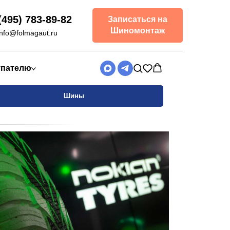
(495) 783-89-82
Записаться на
Шиномонтаж
info@folmagaut.ru
упателю
Шины