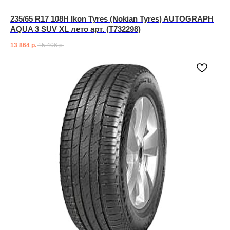
235/65 R17 108H Ikon Tyres (Nokian Tyres) AUTOGRAPH
AQUA 3 SUV XL лето арт. (T732298)
13 864
р.
15 406
р.