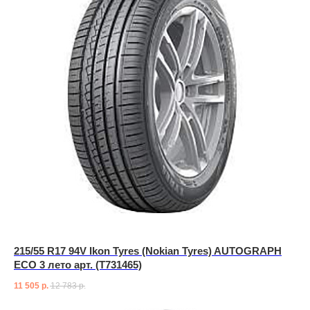
215/55 R17 94V Ikon Tyres (Nokian Tyres) AUTOGRAPH
ECO 3 лето арт. (T731465)
11 505
р.
12 783
р.