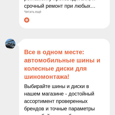
срочный ремонт при любых
Читать ещё
неполадках. Современное
оборудование и опытные
мастера гарантируют точную
диагностику и качественное
выполнение всех работ. С нами
ваш автомобиль будет служить
Все в одном месте:
дольше, а поездки останутся
автомобильные шины и
безопасными и комфортными!
колесные диски для
шиномонтажа!
Выбирайте шины и диски в
нашем магазине - достойный
ассортимент проверенных
брендов и точные параметры