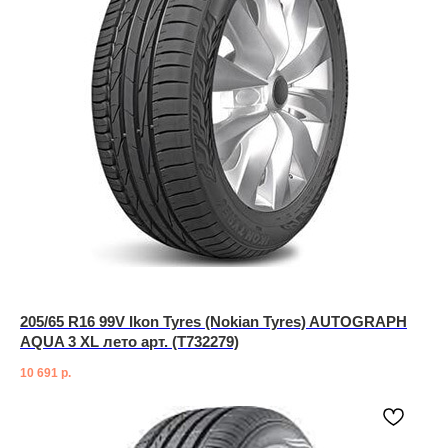
205/65 R16 99V Ikon Tyres (Nokian Tyres) AUTOGRAPH
AQUA 3 XL лето арт. (T732279)
10 691
р.