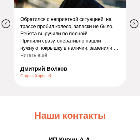
Обратился с неприятной ситуацией: на
трассе пробил колесо, запаски не было.
Ребята выручили по полной!
Приняли сразу, оперативно нашли
нужную покрышку в наличии, заменили и
сделали балансировку. Всё заняло
Читать ещё
меньше часа. Ещё и дали скидку как
Дмитрий Волков
экстренному случаю — очень приятно.
Старший прораб
Порадовало отношение: не стали
накручивать лишних услуг, всё объяснили
по делу. Теперь это мой постоянный
шиномонтаж. Всем, кто ищет надёжный
сервис, очень советую — не пожалеете!
Наши контакты
ИП Кувин А.А.