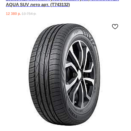
AQUA SUV лето арт. (T743132)
12 380
р.
13 754
р.