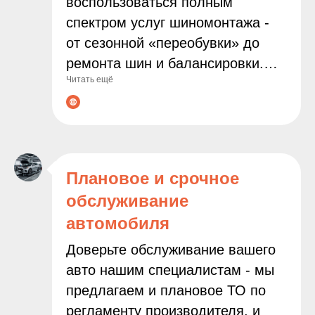
воспользоваться полным
спектром услуг шиномонтажа -
от сезонной «переобувки» до
ремонта шин и балансировки.
Читать ещё
Мы используем современное
оборудование и работаем только
с проверенными расходными
материалами, чтобы
гарантировать надёжность и
Плановое и срочное
безопасность результата.
обслуживание
Доверяя нам заботу о колёсах
автомобиля
вашего автомобиля, вы можете
быть уверены в
Доверьте обслуживание вашего
профессионализме наших
авто нашим специалистам - мы
мастеров и внимательном
предлагаем и плановое ТО по
подходе к каждой задаче.
регламенту производителя, и