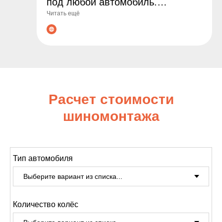
под любой автомобиль.
Читать ещё
Гарантируем оригинальные
товары, выгодные цены и
профессиональные консультации
по подбору. Сделайте заказ уже
сегодня - обеспечьте
безопасность и комфорт на
Расчет стоимости
дороге!
шиномонтажа
Тип автомобиля
Количество колёс