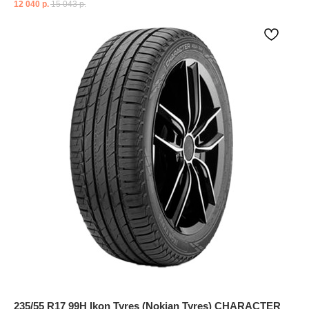
12 040
р.
15 043
р.
235/55 R17 99H Ikon Tyres (Nokian Tyres) CHARACTER