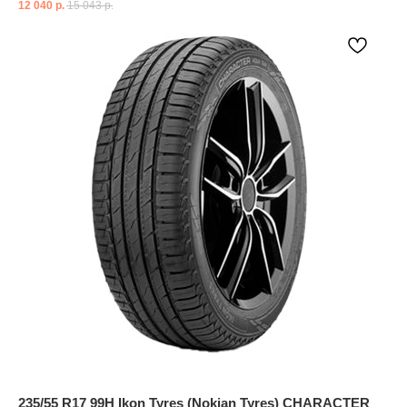
12 040
р.
15 043
р.
235/55 R17 99H Ikon Tyres (Nokian Tyres) CHARACTER