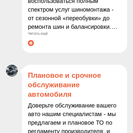
воспользоваться полным
спектром услуг шиномонтажа -
от сезонной «переобувки» до
ремонта шин и балансировки.
Читать ещё
Мы используем современное
оборудование и работаем только
с проверенными расходными
материалами, чтобы
гарантировать надёжность и
Плановое и срочное
безопасность результата.
обслуживание
Доверяя нам заботу о колёсах
автомобиля
вашего автомобиля, вы можете
быть уверены в
Доверьте обслуживание вашего
профессионализме наших
авто нашим специалистам - мы
мастеров и внимательном
предлагаем и плановое ТО по
подходе к каждой задаче.
регламенту производителя, и