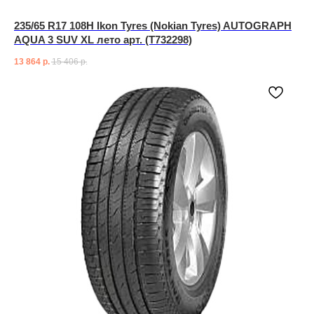
235/65 R17 108H Ikon Tyres (Nokian Tyres) AUTOGRAPH
AQUA 3 SUV XL лето арт. (T732298)
13 864
р.
15 406
р.