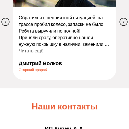
Обратился с неприятной ситуацией: на
трассе пробил колесо, запаски не было.
Ребята выручили по полной!
Приняли сразу, оперативно нашли
нужную покрышку в наличии, заменили и
сделали балансировку. Всё заняло
Читать ещё
меньше часа. Ещё и дали скидку как
Дмитрий Волков
экстренному случаю — очень приятно.
Старший прораб
Порадовало отношение: не стали
накручивать лишних услуг, всё объяснили
по делу. Теперь это мой постоянный
шиномонтаж. Всем, кто ищет надёжный
сервис, очень советую — не пожалеете!
Наши контакты
ИП Кувин А.А.