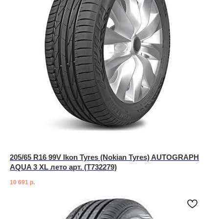
205/65 R16 99V Ikon Tyres (Nokian Tyres) AUTOGRAPH
AQUA 3 XL лето арт. (T732279)
10 691
р.