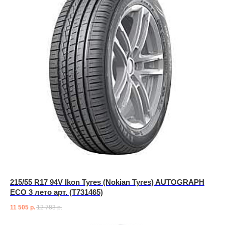
215/55 R17 94V Ikon Tyres (Nokian Tyres) AUTOGRAPH
ECO 3 лето арт. (T731465)
11 505
р.
12 783
р.