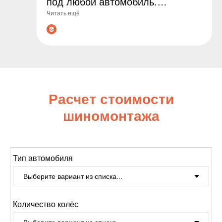
под любой автомобиль.
Читать ещё
Гарантируем оригинальные
товары, выгодные цены и
профессиональные консультации
по подбору. Сделайте заказ уже
сегодня - обеспечьте
безопасность и комфорт на
Расчет стоимости
дороге!
шиномонтажа
Тип автомобиля
Количество колёс