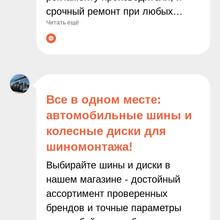
срочный ремонт при любых
Читать ещё
неполадках. Современное
оборудование и опытные
мастера гарантируют точную
диагностику и качественное
выполнение всех работ. С нами
ваш автомобиль будет служить
Все в одном месте:
дольше, а поездки останутся
автомобильные шины и
безопасными и комфортными!
колесные диски для
шиномонтажа!
Выбирайте шины и диски в
нашем магазине - достойный
ассортимент проверенных
брендов и точные параметры