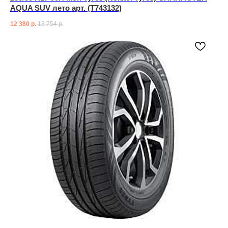
AQUA SUV лето арт. (T743132)
12 380
р.
13 754
р.