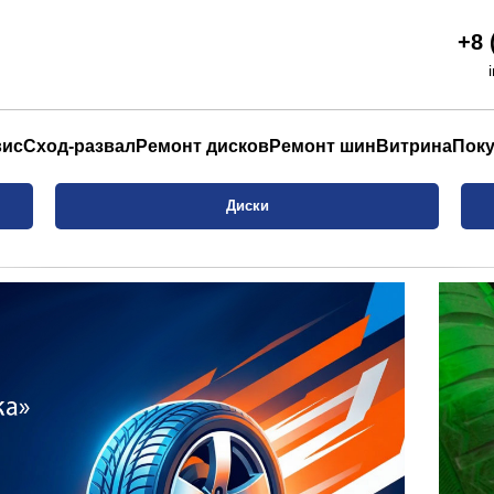
+8 
вис
Сход-развал
Ремонт дисков
Ремонт шин
Витрина
Пок
Диски