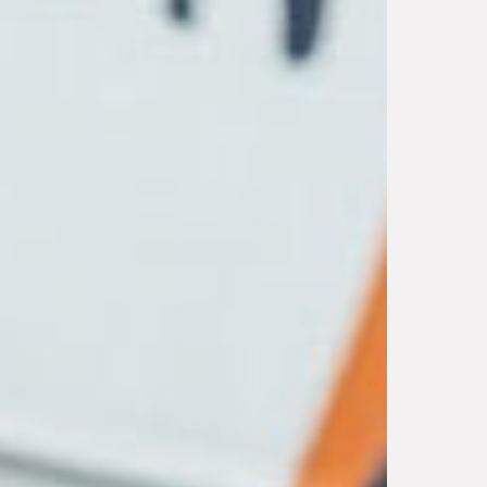
время мы сами Вам перезвоним?
в
Жду звонка!
Нажимая на кнопку "
Жду звонка!
", я даю свое
согласие на обработку персональных данных и
принимаю
условия соглашения