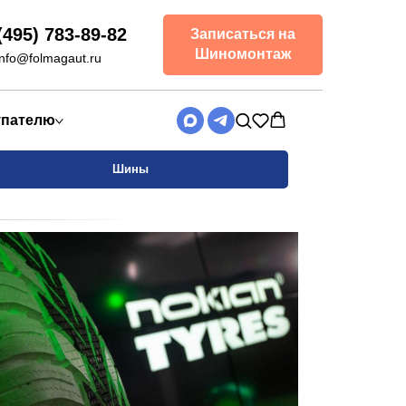
Закрыть
(495) 783-89-82
Записаться на
Шиномонтаж
info@folmagaut.ru
упателю
Шины